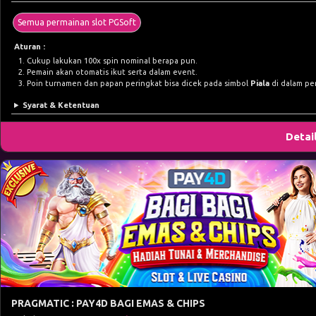
Semua permainan slot PGSoft
Aturan :
Cukup lakukan 100x spin nominal berapa pun.
Pemain akan otomatis ikut serta dalam event.
Poin turnamen dan papan peringkat bisa dicek pada simbol
Piala
di dalam pe
Syarat & Ketentuan
Detai
PRAGMATIC : PAY4D BAGI EMAS & CHIPS