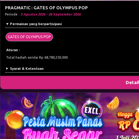
PRAGMATIC : GATES OF OLYMPUS POP
Periode :
3 Agustus 2026 - 28 September 2026
Permainan yang berpartisipasi
GATES OF OLYMPUS POP
Aturan :
Total hadiah senilai Rp 68,780,250,000.
Syarat & Ketentuan
Detai