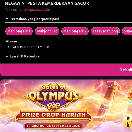
MEGAWIN : PESTA KEMERDEKAAN GACOR
Periode :
1 - 31 Agustus 2026
Permainan yang berpartisipasi
Mahjong Hit +
Mahjong Hit
Mahjong Hit 2
Crazy Mahjong
Supe
Aturan :
Total Pemenang 171,000.
Syarat & Ketentuan
Detai