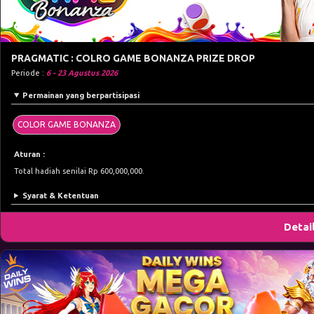
PRAGMATIC : COLRO GAME BONANZA PRIZE DROP
Periode :
6 - 23 Agustus 2026
Permainan yang berpartisipasi
COLOR GAME BONANZA
Aturan :
Total hadiah senilai Rp 600,000,000.
Syarat & Ketentuan
Detai