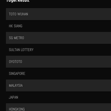
Togel Result
TOTO WUHAN
HK SIANG
SG METRO
SULTAN LOTTERY
OYOTOTO
SINGAPORE
MALAYSIA
JAPAN
HONGKONG