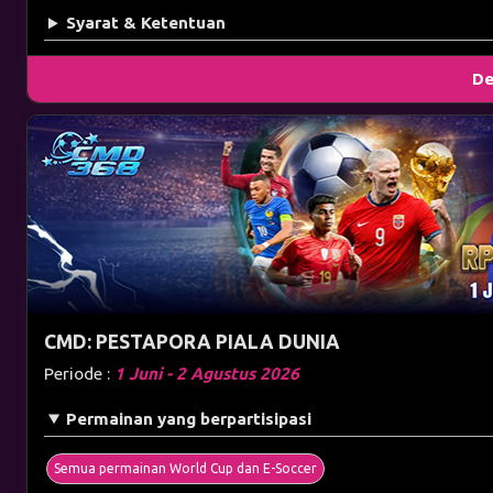
Syarat & Ketentuan
De
CMD: PESTAPORA PIALA DUNIA
Periode :
1 Juni - 2 Agustus 2026
Permainan yang berpartisipasi
Semua permainan World Cup dan E-Soccer