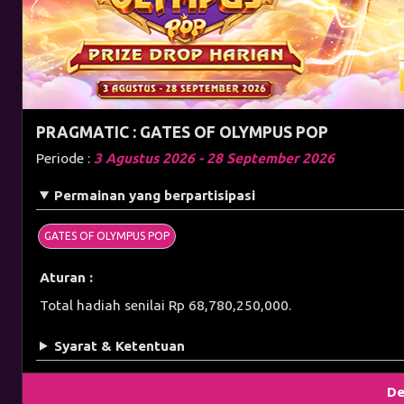
PRAGMATIC : GATES OF OLYMPUS POP
Periode :
3 Agustus 2026 - 28 September 2026
Permainan yang berpartisipasi
GATES OF OLYMPUS POP
Aturan :
Total hadiah senilai Rp 68,780,250,000.
Syarat & Ketentuan
De