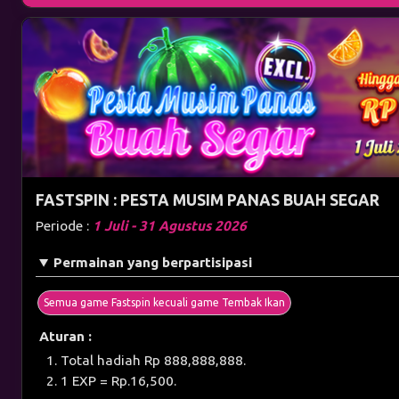
FASTSPIN : PESTA MUSIM PANAS BUAH SEGAR
Periode :
1 Juli - 31 Agustus 2026
Permainan yang berpartisipasi
Semua game Fastspin kecuali game Tembak Ikan
Aturan :
Total hadiah Rp 888,888,888.
1 EXP = Rp.16,500.