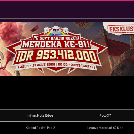
Infinix Note Edge
Poco X7
Xiaomi Redmi Pad 2
Lenovo Motopad 60 Neo