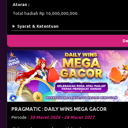
Aturan :
Total hadiah Rp 16,000,000,000.
Syarat & Ketentuan
De
PRAGMATIC : DAILY WINS MEGA GACOR
Periode :
30 Maret 2026 - 28 Maret 2027