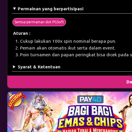
Permainan yang berpartisipasi
Semua permainan slot PGSoft
Aturan :
Cukup lakukan 100x spin nominal berapa pun.
Pemain akan otomatis ikut serta dalam event.
Poin turnamen dan papan peringkat bisa dicek pada 
Syarat & Ketentuan
De